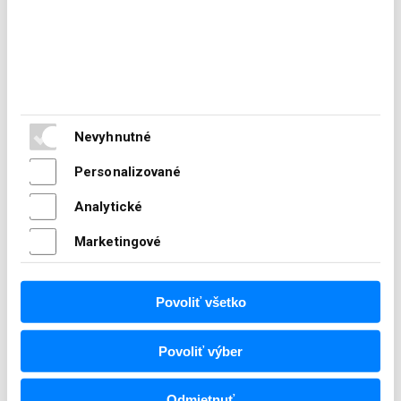
Farebná škála RAL pre práškovanie
Nevyhnutné
Personalizované
Analytické
Marketingové
Vzorkovník farieb RAL
Súbor na stiahnutie
Povoliť všetko
Prosíme uviesť do poznámky v objednávke typ
otvárania brány a bránky
Povoliť výber
Odmietnuť