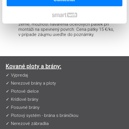
Nosné stĺpy sú pripravené na zapustenie do
zeme, možnosť navarenia oceľových pätiek pri
montáži na spevnený povrch. Cena pätky 15 €/ks,
v prípade záujmu uveďte do poznámky.
Kované ploty a brány:
Výpredaj
Nerezové brány a ploty
Plotové dielce
Krídlové brány
Posuvné brány
Plotový systém - brána s bráničkou
Nerezové zábradlia