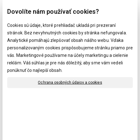
Dovolíte nám používať cookies?
Cookies sú údaje, ktoré prehliadač ukladá pri prezeraní
Kód produktu:
B15,2
stránok. Bez nevyhnutných cookies by stránka nefungovala.
Koštrukčný rám profil:
30x30x1,5 mm
Analytické pomáhajú zlepšovať obsah nášho webu. Vďaka
Výplň profil:
70x10 mm
personalizovaným cookies prispôsobujeme stránku priamo pre
Rozmer (výška x šírka):
vás. Marketingové používame na účely marketingu a cielenie
reklám. Váš súhlas je pre nás dôležitý, aby sme vám vedeli
Povrchová úprava:
ponúknuť čo najlepší obsah.
Cena s DPH:
1 680,90 €
1 293,00
€
Ochrana osobných údajov a cookies
bez DPH
1 051,22 €
35
Vzorkovník farieb RAL